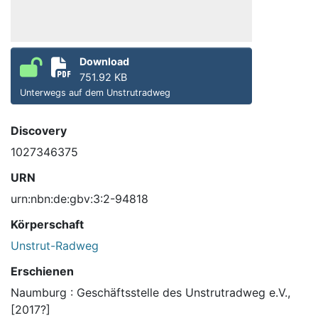
Download
751.92 KB
Unterwegs auf dem Unstrutradweg
Discovery
1027346375
URN
urn:nbn:de:gbv:3:2-94818
Körperschaft
Unstrut-Radweg
Erschienen
Naumburg : Geschäftsstelle des Unstrutradweg e.V.,
[2017?]