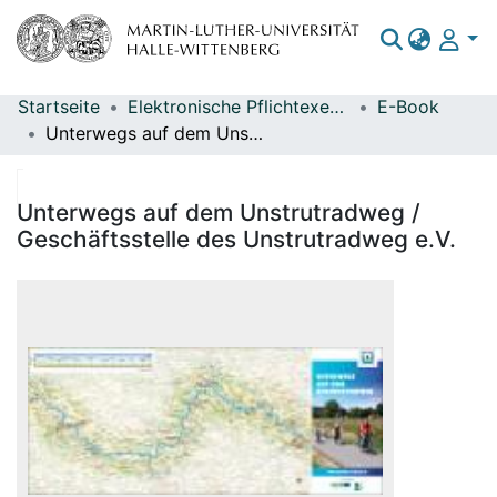
Startseite
Elektronische Pflichtexemplare
E-Book
Bereiche & Sammlungen
Unterwegs auf dem Unstrutradweg / Geschäftsstelle des Unstrutradweg e.V.
Das gesamte Repositorium
Statistiken
Unterwegs auf dem Unstrutradweg /
Geschäftsstelle des Unstrutradweg e.V.