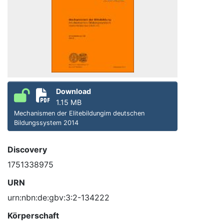
Download
1.15 MB
Mechanismen der Elitebildungim deutschen
Bildungssystem 2014
Discovery
1751338975
URN
urn:nbn:de:gbv:3:2-134222
Körperschaft