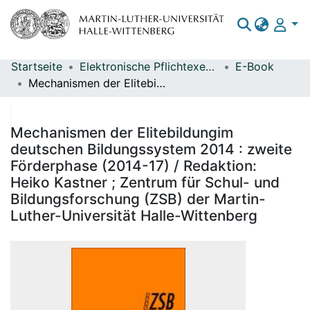
Startseite
Elektronische Pflichtexemplare
E-Book
Bereiche & Sammlungen
Mechanismen der Elitebildungim deutschen Bildungssystem 2014 : zweite Förderphase (2014-17) / Redaktion: Heiko Kastner ; Zentrum für Schul- und Bildungsforschung (ZSB) der Martin-Luther-Universität Halle-Wittenberg
Das gesamte Repositorium
Statistiken
Mechanismen der Elitebildungim
deutschen Bildungssystem 2014 : zweite
Förderphase (2014-17) / Redaktion:
Heiko Kastner ; Zentrum für Schul- und
Bildungsforschung (ZSB) der Martin-
Luther-Universität Halle-Wittenberg