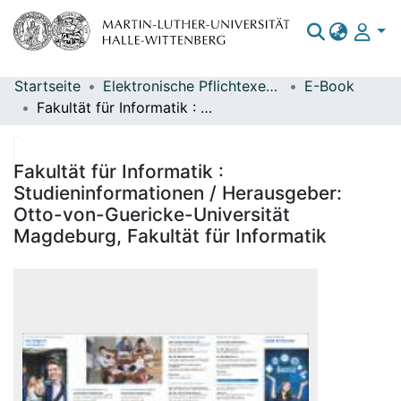
Startseite
Elektronische Pflichtexemplare
E-Book
Bereiche & Sammlungen
Fakultät für Informatik : Studieninformationen / Herausgeber: Otto-von-Guericke-Universität Magdeburg, Fakultät für Informatik
Das gesamte Repositorium
Statistiken
Fakultät für Informatik :
Studieninformationen / Herausgeber:
Otto-von-Guericke-Universität
Magdeburg, Fakultät für Informatik