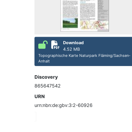
Download
4.52 MB
Topographische Karte Naturpark Fläming/Sachsen-
Anhalt
Discovery
865647542
URN
urn:nbn:de:gbv:3:2-60926