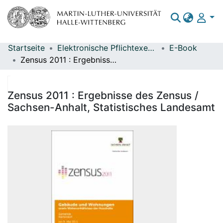
Startseite
Elektronische Pflichtexemplare
E-Book
Bereiche & Sammlungen
Zensus 2011 : Ergebnisse des Zensus / Sachsen-Anhalt, Statistisches Landesamt
Das gesamte Repositorium
Statistiken
Zensus 2011 : Ergebnisse des Zensus /
Sachsen-Anhalt, Statistisches Landesamt