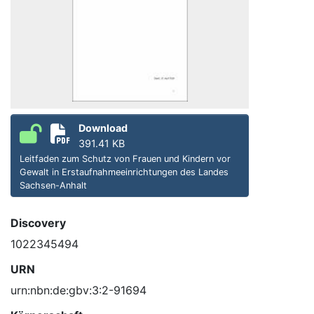
Download
391.41 KB
Leitfaden zum Schutz von Frauen und Kindern vor
Gewalt in Erstaufnahmeeinrichtungen des Landes
Sachsen-Anhalt
Discovery
1022345494
URN
urn:nbn:de:gbv:3:2-91694