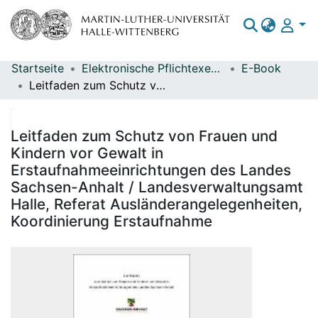
Startseite
Elektronische Pflichtexemplare
E-Book
Bereiche & Sammlungen
Leitfaden zum Schutz von Frauen und Kindern vor Gewalt in Erstaufnahmeeinrichtungen des Landes Sachsen-Anhalt / Landesverwaltungsamt Halle, Referat Ausländerangelegenheiten, Koordinierung Erstaufnahme
Das gesamte Repositorium
Statistiken
Leitfaden zum Schutz von Frauen und
Kindern vor Gewalt in
Erstaufnahmeeinrichtungen des Landes
Sachsen-Anhalt / Landesverwaltungsamt
Halle, Referat Ausländerangelegenheiten,
Koordinierung Erstaufnahme