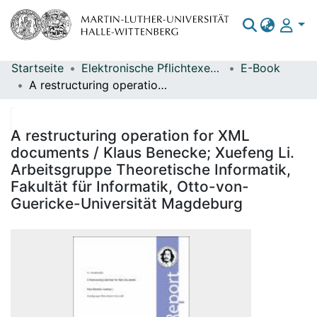
Startseite
Elektronische Pflichtexemplare
E-Book
Bereiche & Sammlungen
A restructuring operation for XML documents / Klaus Benecke; Xuefeng Li. Arbeitsgruppe Theoretische Informatik, Fakultät für Informatik, Otto-von-Guericke-Universität Magdeburg
Das gesamte Repositorium
Statistiken
A restructuring operation for XML
documents / Klaus Benecke; Xuefeng Li.
Arbeitsgruppe Theoretische Informatik,
Fakultät für Informatik, Otto-von-
Guericke-Universität Magdeburg