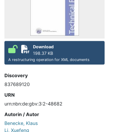
Download
198.37 KB
A restructuring operation for XML documents
Discovery
837689120
URN
urn:nbn:de:gbv:3:2-48682
Autorin / Autor
Benecke, Klaus
Li, Xuefeng