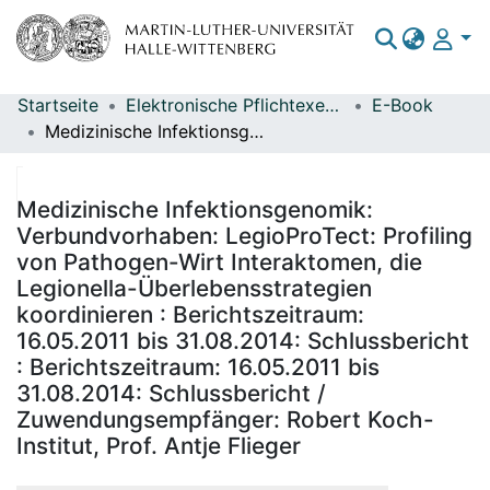
Startseite
Elektronische Pflichtexemplare
E-Book
Bereiche & Sammlungen
Medizinische Infektionsgenomik: Verbundvorhaben: LegioProTect: Profiling von Pathogen-Wirt Interaktomen, die Legionella-Überlebensstrategien koordinieren : Berichtszeitraum: 16.05.2011 bis 31.08.2014: Schlussbericht : Berichtszeitraum: 16.05.2011 bis 31.08.2014: Schlussbericht / Zuwendungsempfänger: Robert Koch-Institut, Prof. Antje Flieger
Das gesamte Repositorium
Statistiken
Medizinische Infektionsgenomik:
Verbundvorhaben: LegioProTect: Profiling
von Pathogen-Wirt Interaktomen, die
Legionella-Überlebensstrategien
koordinieren : Berichtszeitraum:
16.05.2011 bis 31.08.2014: Schlussbericht
: Berichtszeitraum: 16.05.2011 bis
31.08.2014: Schlussbericht /
Zuwendungsempfänger: Robert Koch-
Institut, Prof. Antje Flieger