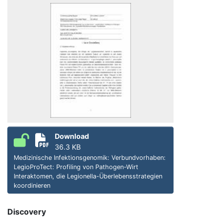
Download
36.3 KB
Medizinische Infektionsgenomik: Verbundvorhaben:
LegioProTect: Profiling von Pathogen-Wirt
Interaktomen, die Legionella-Überlebensstrategien
koordinieren
Discovery