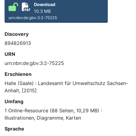
Download
10.3 MB
urn:nbn:de:gbv:3:2-75225
Discovery
894826913
URN
urn:nbn:de:gbv:3:2-75225
Erschienen
Halle (Saale) : Landesamt für Umweltschutz Sachsen-
Anhalt, [2015]
Umfang
1 Online-Ressource (88 Seiten, 10,29 MB) :
Illustrationen, Diagramme, Karten
Sprache