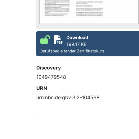
Download
199.17 KB
Berufsbegleitender Zertifikatskurs
Discovery
1049479548
URN
urn:nbn:de:gbv:3:2-104568