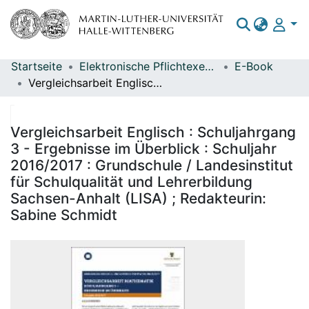
Startseite
Elektronische Pflichtexemplare
E-Book
Bereiche & Sammlungen
Vergleichsarbeit Englisch : Schuljahrgang 3 - Ergebnisse im Überblick : Schuljahr 2016/2017 : Grundschule / Landesinstitut für Schulqualität und Lehrerbildung Sachsen-Anhalt (LISA) ; Redakteurin: Sabine Schmidt
Das gesamte Repositorium
Statistiken
Vergleichsarbeit Englisch : Schuljahrgang
3 - Ergebnisse im Überblick : Schuljahr
2016/2017 : Grundschule / Landesinstitut
für Schulqualität und Lehrerbildung
Sachsen-Anhalt (LISA) ; Redakteurin:
Sabine Schmidt