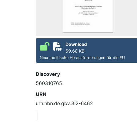
Download
59.68 KB
Neue politische Herausforderungen für die EU
Discovery
560310765
URN
urn:nbn:de:gbv:3:2-6462