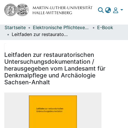
Startseite
Elektronische Pflichtexemplare
E-Book
Bereiche & Sammlungen
Leitfaden zur restauratorischen Untersuchungsdokumentation / herausgegeben vom Landesamt für Denkmalpflege und Archäologie Sachsen-Anhalt
Das gesamte Repositorium
Statistiken
Leitfaden zur restauratorischen
Untersuchungsdokumentation /
herausgegeben vom Landesamt für
Denkmalpflege und Archäologie
Sachsen-Anhalt