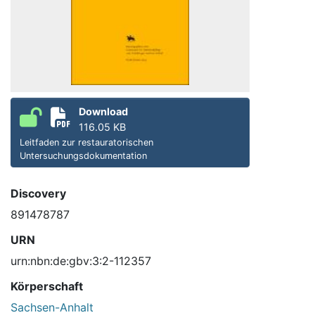
Download
116.05 KB
Leitfaden zur restauratorischen
Untersuchungsdokumentation
Discovery
891478787
URN
urn:nbn:de:gbv:3:2-112357
Körperschaft
Sachsen-Anhalt