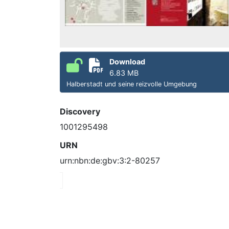
Download
6.83 MB
Halberstadt und seine reizvolle Umgebung
Discovery
1001295498
URN
urn:nbn:de:gbv:3:2-80257