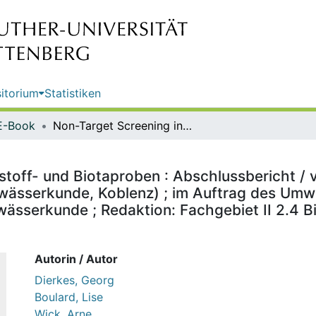
itorium
Statistiken
E-Book
Non-Target Screening in Schwebstoff- und Biotaproben : Abschlussbericht / von Georg Dierkes, Lise Boulard, Arne Wick (Bundesanstalt für Gewässerkunde, Koblenz) ; im Auftrag des Umweltbundesamtes ; Durchführung der Studie: Bundesanstalt für Gewässerkunde ; Redaktion: Fachgebiet II 2.4 Binnengewässer - Jan Koschorreck
toff- und Biotaproben : Abschlussbericht / v
ewässerkunde, Koblenz) ; im Auftrag des Um
wässerkunde ; Redaktion: Fachgebiet II 2.4 
Autorin / Autor
Dierkes, Georg
Boulard, Lise
Wick, Arne