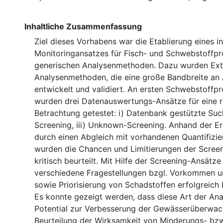
Inhaltliche Zusammenfassung
Ziel dieses Vorhabens war die Etablierung eines i
Monitoringansatzes für Fisch- und Schwebstoffpr
generischen Analysenmethoden. Dazu wurden Ext
Analysenmethoden, die eine große Bandbreite an 
entwickelt und validiert. An ersten Schwebstoffp
wurden drei Datenauswertungs-Ansätze für eine r
Betrachtung getestet: i) Datenbank gestützte Such
Screening, iii) Unknown-Screening. Anhand der E
durch einen Abgleich mit vorhandenen Quantifizi
wurden die Chancen und Limitierungen der Scree
kritisch beurteilt. Mit Hilfe der Screening-Ansätz
verschiedene Fragestellungen bzgl. Vorkommen u
sowie Priorisierung von Schadstoffen erfolgreich
Es konnte gezeigt werden, dass diese Art der Ana
Potential zur Verbesserung der Gewässerüberwa
Beurteilung der Wirksamkeit von Minderungs- bzw