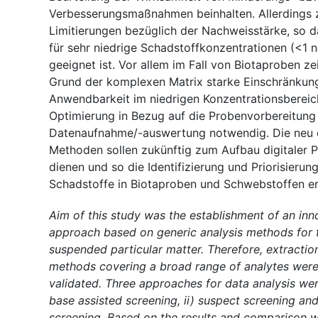
Verbesserungsmaßnahmen beinhalten. Allerdings z
Limitierungen bezüglich der Nachweisstärke, so 
für sehr niedrige Schadstoffkonzentrationen (<1 n
geeignet ist. Vor allem im Fall von Biotaproben ze
Grund der komplexen Matrix starke Einschränkun
Anwendbarkeit im niedrigen Konzentrationsbereich
Optimierung in Bezug auf die Probenvorbereitung
Datenaufnahme/-auswertung notwendig. Die neu 
Methoden sollen zukünftig zum Aufbau digitaler 
dienen und so die Identifizierung und Priorisierun
Schadstoffe in Biotaproben und Schwebstoffen e
Aim of this study was the establishment of an inn
approach based on generic analysis methods for 
suspended particular matter. Therefore, extractio
methods covering a broad range of analytes wer
validated. Three approaches for data analysis wer
base assisted screening, ii) suspect screening an
screening. Based on the results and comparison wi