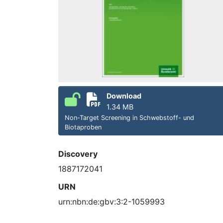
Download
1.34 MB
Non-Target Screening in Schwebstoff- und
Biotaproben
Discovery
1887172041
URN
urn:nbn:de:gbv:3:2-1059993