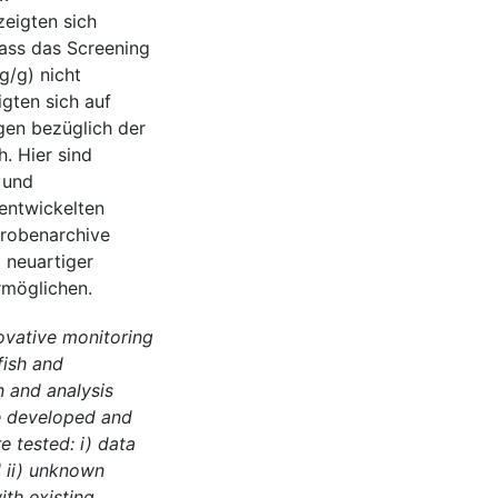
eigten sich
dass das Screening
g/g) nicht
igten sich auf
gen bezüglich der
. Hier sind
 und
entwickelten
Probenarchive
g neuartiger
rmöglichen.
ovative monitoring
fish and
n and analysis
e developed and
e tested: i) data
d ii) unknown
th existing