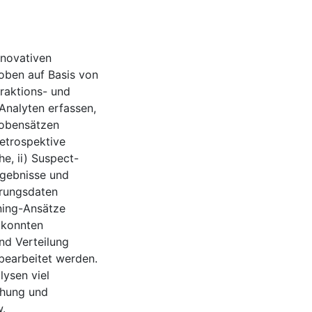
nnovativen
oben auf Basis von
raktions- und
Analyten erfassen,
robensätzen
etrospektive
e, ii) Suspect-
rgebnisse und
erungsdaten
ning-Ansätze
e konnten
nd Verteilung
 bearbeitet werden.
lysen viel
chung und
.