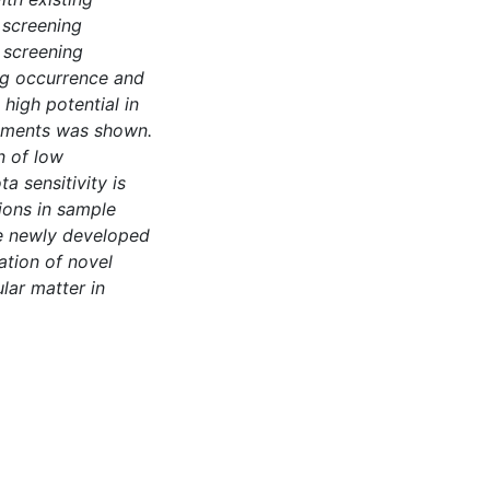
 screening
 screening
ing occurrence and
 high potential in
ements was shown.
n of low
a sensitivity is
ions in sample
he newly developed
ation of novel
lar matter in