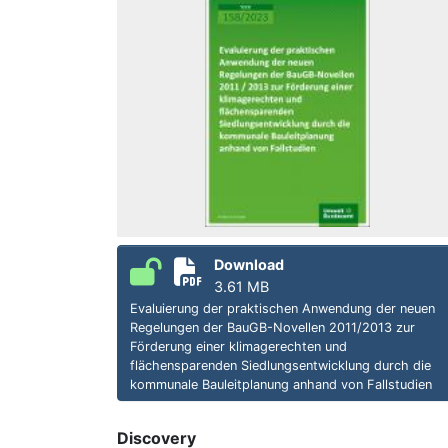
Download
3.61 MB
Evaluierung der praktischen Anwendung der neuen
Regelungen der BauGB-Novellen 2011/2013 zur
Förderung einer klimagerechten und
flächensparenden Siedlungsentwicklung durch die
kommunale Bauleitplanung anhand von Fallstudien
Discovery