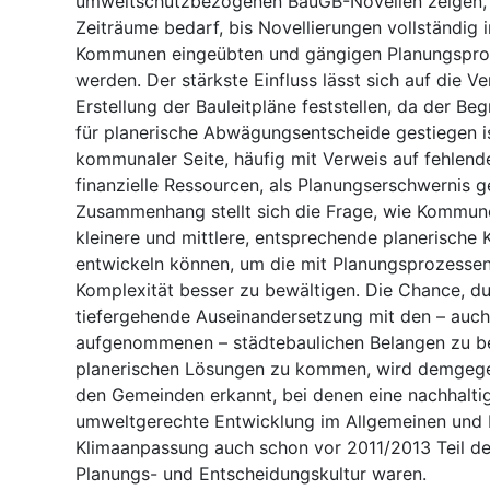
umweltschutzbezogenen BauGB-Novellen zeigen, v
Zeiträume bedarf, bis Novellierungen vollständig in
Kommunen eingeübten und gängigen Planungsproz
werden. Der stärkste Einfluss lässt sich auf die V
Erstellung der Bauleitpläne feststellen, da der 
für planerische Abwägungsentscheide gestiegen is
kommunaler Seite, häufig mit Verweis auf fehlend
finanzielle Ressourcen, als Planungserschwernis g
Zusammenhang stellt sich die Frage, wie Kommun
kleinere und mittlere, entsprechende planerische 
entwickeln können, um die mit Planungsprozesse
Komplexität besser zu bewältigen. Die Chance, du
tiefergehende Auseinandersetzung mit den – auch
aufgenommenen – städtebaulichen Belangen zu b
planerischen Lösungen zu kommen, wird demgeg
den Gemeinden erkannt, bei denen eine nachhalti
umweltgerechte Entwicklung im Allgemeinen und 
Klimaanpassung auch schon vor 2011/2013 Teil 
Planungs- und Entscheidungskultur waren.