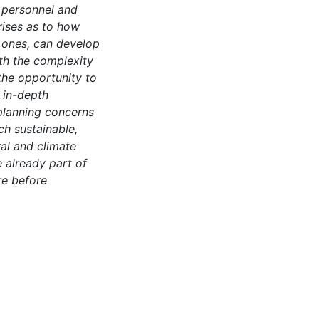
f personnel and
arises as to how
d ones, can develop
th the complexity
the opportunity to
 in-depth
 planning concerns
ch sustainable,
al and climate
 already part of
re before