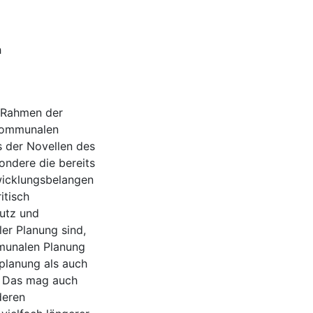
h
m Rahmen der
kommunalen
s der Novellen des
ondere die bereits
wicklungsbelangen
itisch
hutz und
er Planung sind,
mmunalen Planung
planung als auch
. Das mag auch
deren