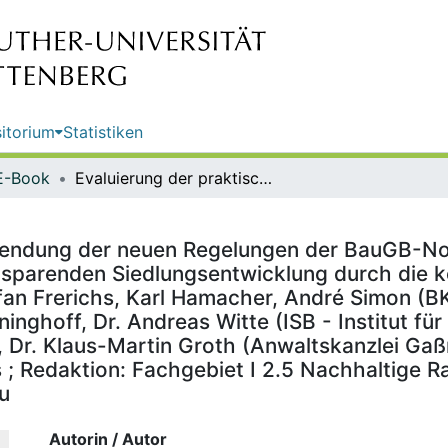
itorium
Statistiken
E-Book
Evaluierung der praktischen Anwendung der neuen Regelungen der BauGB-Novellen 2011/2013 zur Förderung einer klimagerechten und flächensparenden Siedlungsentwicklung durch die kommunale Bauleitplanung anhand von Fallstudien / von Stefan Frerichs, Karl Hamacher, André Simon (BKR Aachen Noky & Simon, Aachen), Dr. Kathrin Prenger-Berninghoff, Dr. Andreas Witte (ISB - Institut für Stadtbauwesen und Stadtverkehr der RWTH Aachen), Dr. Klaus-Martin Groth (Anwaltskanzlei Gaßner, Groth, Siederer & Coll.) ; im Auftrag des Umweltbundesamtes ; Redaktion: Fachgebiet I 2.5 Nachhaltige Raumentwicklung, Umweltprüfungen - Christoph Rau
wendung der neuen Regelungen der BauGB-No
nsparenden Siedlungsentwicklung durch die 
efan Frerichs, Karl Hamacher, André Simon (
ninghoff, Dr. Andreas Witte (ISB - Institut f
r. Klaus-Martin Groth (Anwaltskanzlei Gaßner
 Redaktion: Fachgebiet I 2.5 Nachhaltige R
u
Autorin / Autor