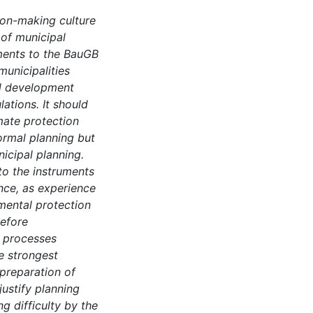
ion-making culture
 of municipal
ments to the BauGB
municipalities
al development
ations. It should
imate protection
formal planning but
nicipal planning.
to the instruments
ince, as experience
mental protection
before
g processes
e strongest
preparation of
justify planning
ng difficulty by the