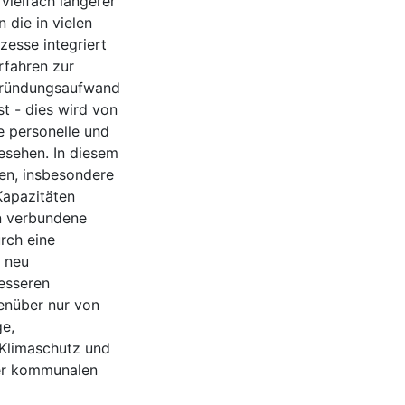
ielfach längerer
 die in vielen
esse integriert
erfahren zur
Begründungsaufwand
t - dies wird von
e personelle und
esehen. In diesem
en, insbesondere
Kapazitäten
n verbundene
rch eine
 neu
esseren
enüber nur von
ge,
Klimaschutz und
der kommunalen