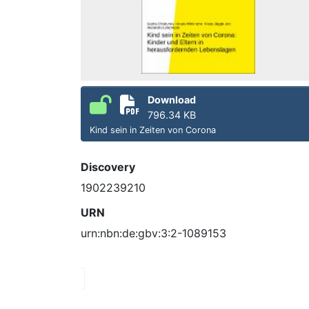
Download
796.34 KB
Kind sein in Zeiten von Corona
Discovery
1902239210
URN
urn:nbn:de:gbv:3:2-1089153