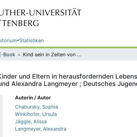
itorium
Statistiken
E-Book
Kind sein in Zeiten von Corona : Kinder und Eltern in herausfordernden Lebenslagen / Sophia Chabursky, Ursula Winklhofer, Alissa Jäggle und Alexandra Langmeyer ; Deutsches Jugendinstitut e.V.
 Kinder und Eltern in herausfordernden Leben
 und Alexandra Langmeyer ; Deutsches Jugendi
Autorin / Autor
Chabursky, Sophia
Winklhofer, Ursula
Jäggle, Alissa
Langmeyer, Alexandra