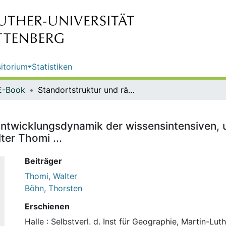
itorium
Statistiken
E-Book
Standortstruktur und räumliche Entwicklungsdynamik der wissensintensiven, unternehmensbezogenen Dienstleistungen in Finnland / Walter Thomi ...
 Entwicklungsdynamik der wissensintensiven
ter Thomi ...
Beiträger
Thomi, Walter
Böhn, Thorsten
Erschienen
Halle : Selbstverl. d. Inst für Geographie, Martin-Lut