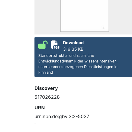
Download
319.35 KB
Standortstruktur und räumliche
Entwicklungsdynamik der wissensintensiven,
unternehmensbezogenen Dienstleistungen in
Finnland
Discovery
517026228
URN
urn:nbn:de:gbv:3:2-5027