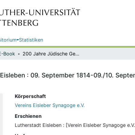
itorium
Statistiken
E-Book
200 Jahre Jüdische Gemeinde in Eisleben : 09. September 1814-09./10. September 2014 / [Verein Eisleber Synagoge e.V.]
isleben : 09. September 1814-09./10. Septem
Körperschaft
Vereins Eisleber Synagoge e.V.
Erschienen
Lutherstadt Eisleben : [Verein Eisleber Synagoge e.V.