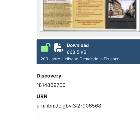
Download
868.5 KB
200 Jahre Jüdische Gemeinde in Eisleben
Discovery
1814869700
URN
urn:nbn:de:gbv:3:2-906568