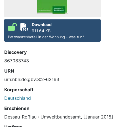
Download
911.64 KB
Bettwanzenbefall in der Wohnung - was tun?
Discovery
867083743
URN
urn:nbn:de:gbv:3:2-62163
Körperschaft
Deutschland
Erschienen
Dessau-Roßlau : Umweltbundesamt, [Januar 2015]