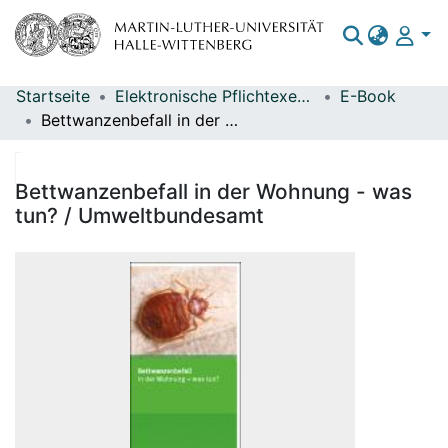
Startseite
Elektronische Pflichtexemplare
E-Book
Bereiche & Sammlungen
Bettwanzenbefall in der Wohnung - was tun? / Umweltbundesamt
Das gesamte Repositorium
Statistiken
Bettwanzenbefall in der Wohnung - was
tun? / Umweltbundesamt