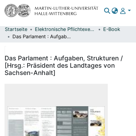
Startseite
Elektronische Pflichtexemplare
E-Book
Bereiche & Sammlungen
Das Parlament : Aufgaben, Strukturen / [Hrsg.: Präsident des Landtages von Sachsen-Anhalt]
Das gesamte Repositorium
Statistiken
Das Parlament : Aufgaben, Strukturen /
[Hrsg.: Präsident des Landtages von
Sachsen-Anhalt]