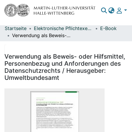
Startseite
Elektronische Pflichtexemplare
E-Book
Bereiche & Sammlungen
Verwendung als Beweis- oder Hilfsmittel, Personenbezug und Anforderungen des Datenschutzrechts / Herausgeber: Umweltbundesamt
Das gesamte Repositorium
Statistiken
Verwendung als Beweis- oder Hilfsmittel,
Personenbezug und Anforderungen des
Datenschutzrechts / Herausgeber:
Umweltbundesamt