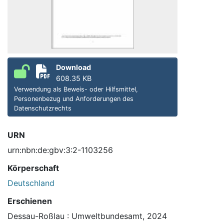
Download
608.35 KB
Verwendung als Beweis- oder Hilfsmittel,
Personenbezug und Anforderungen des
Datenschutzrechts
URN
urn:nbn:de:gbv:3:2-1103256
Körperschaft
Deutschland
Erschienen
Dessau-Roßlau : Umweltbundesamt, 2024