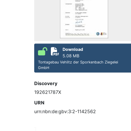
Download
5.08 MB
Tontagebau Vehlitz der Sporkenbach Ziegelei
GmbH
Discovery
192621787X
URN
urn:nbn:de:gbv:3:2-1142562