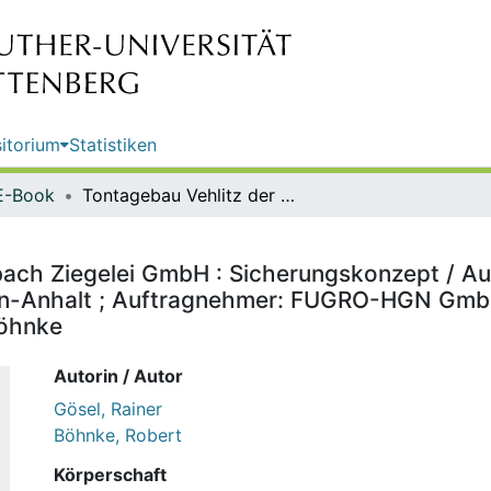
itorium
Statistiken
E-Book
Tontagebau Vehlitz der Sporkenbach Ziegelei GmbH : Sicherungskonzept / Auftraggeber: Landesamt für Geologie und Bergwesen Sachsen-Anhalt ; Auftragnehmer: FUGRO-HGN GmbH, Niederlassung Torgau ; Bearbeiter: Rainer Gösel, Dr. R. Böhnke
ach Ziegelei GmbH : Sicherungskonzept / Au
n-Anhalt ; Auftragnehmer: FUGRO-HGN GmbH
Böhnke
Autorin / Autor
Gösel, Rainer
Böhnke, Robert
Körperschaft