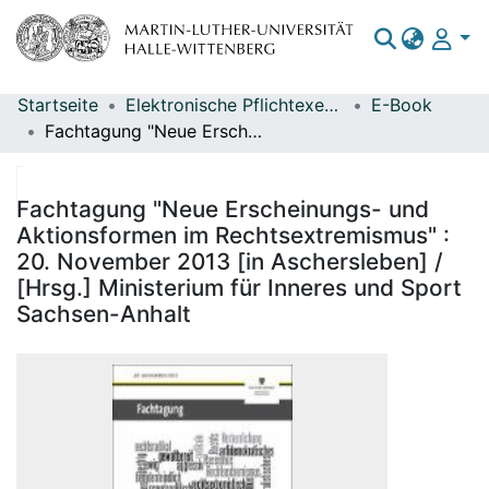
Startseite
Elektronische Pflichtexemplare
E-Book
Bereiche & Sammlungen
Fachtagung "Neue Erscheinungs- und Aktionsformen im Rechtsextremismus" : 20. November 2013 [in Aschersleben] / [Hrsg.] Ministerium für Inneres und Sport Sachsen-Anhalt
Das gesamte Repositorium
Statistiken
Fachtagung "Neue Erscheinungs- und
Aktionsformen im Rechtsextremismus" :
20. November 2013 [in Aschersleben] /
[Hrsg.] Ministerium für Inneres und Sport
Sachsen-Anhalt