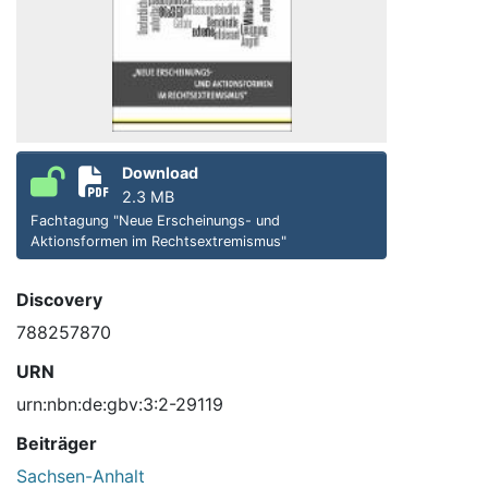
Download
2.3 MB
Fachtagung "Neue Erscheinungs- und
Aktionsformen im Rechtsextremismus"
Discovery
788257870
URN
urn:nbn:de:gbv:3:2-29119
Beiträger
Sachsen-Anhalt