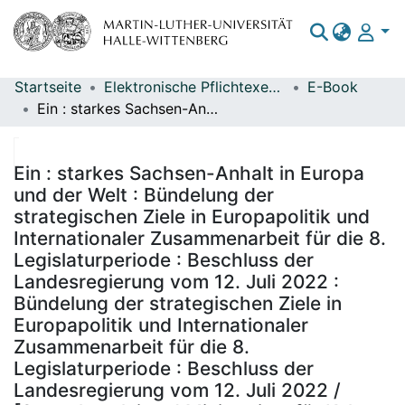
Startseite
Elektronische Pflichtexemplare
E-Book
Bereiche & Sammlungen
Ein : starkes Sachsen-Anhalt in Europa und der Welt : Bündelung der strategischen Ziele in Europapolitik und Internationaler Zusammenarbeit für die 8. Legislaturperiode : Beschluss der Landesregierung vom 12. Juli 2022 : Bündelung der strategischen Ziele in Europapolitik und Internationaler Zusammenarbeit für die 8. Legislaturperiode : Beschluss der Landesregierung vom 12. Juli 2022 / [Staatskanzlei und Ministerium für Kultur Sachsen-Anhalt]
Das gesamte Repositorium
Statistiken
Ein : starkes Sachsen-Anhalt in Europa
und der Welt : Bündelung der
strategischen Ziele in Europapolitik und
Internationaler Zusammenarbeit für die 8.
Legislaturperiode : Beschluss der
Landesregierung vom 12. Juli 2022 :
Bündelung der strategischen Ziele in
Europapolitik und Internationaler
Zusammenarbeit für die 8.
Legislaturperiode : Beschluss der
Landesregierung vom 12. Juli 2022 /