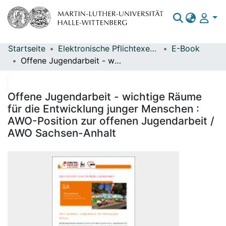
Startseite
Elektronische Pflichtexemplare
E-Book
Bereiche & Sammlungen
Offene Jugendarbeit - wichtige Räume für die Entwicklung junger Menschen : AWO-Position zur offenen Jugendarbeit / AWO Sachsen-Anhalt
Das gesamte Repositorium
Statistiken
Offene Jugendarbeit - wichtige Räume
für die Entwicklung junger Menschen :
AWO-Position zur offenen Jugendarbeit /
AWO Sachsen-Anhalt