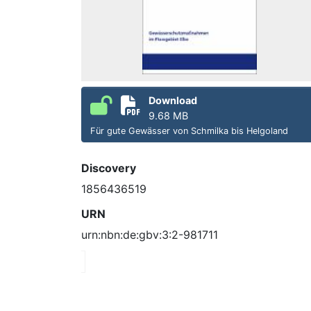
Download
9.68 MB
Für gute Gewässer von Schmilka bis Helgoland
Discovery
1856436519
URN
urn:nbn:de:gbv:3:2-981711