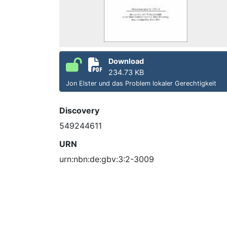
Download
234.73 KB
Jon Elster und das Problem lokaler Gerechtigkeit
Discovery
549244611
URN
urn:nbn:de:gbv:3:2-3009