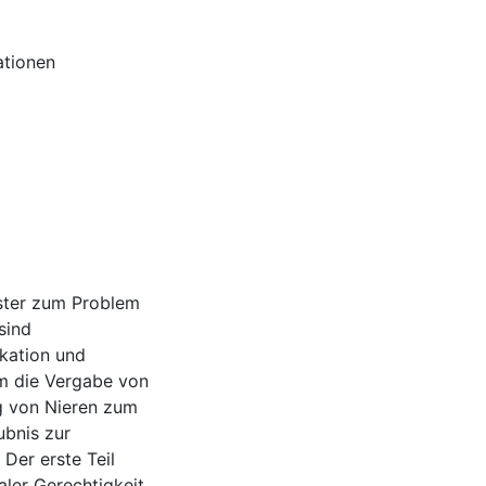
ationen
lster zum Problem
sind
okation und
um die Vergabe von
g von Nieren zum
ubnis zur
Der erste Teil
aler Gerechtigkeit.