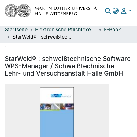
Startseite
Elektronische Pflichtexemplare
E-Book
Bereiche & Sammlungen
StarWeld® : schweißtechnische Software WPS-Manager / Schweißtechnische Lehr- und Versuchsanstalt Halle GmbH
Das gesamte Repositorium
Statistiken
StarWeld® : schweißtechnische Software
WPS-Manager / Schweißtechnische
Lehr- und Versuchsanstalt Halle GmbH