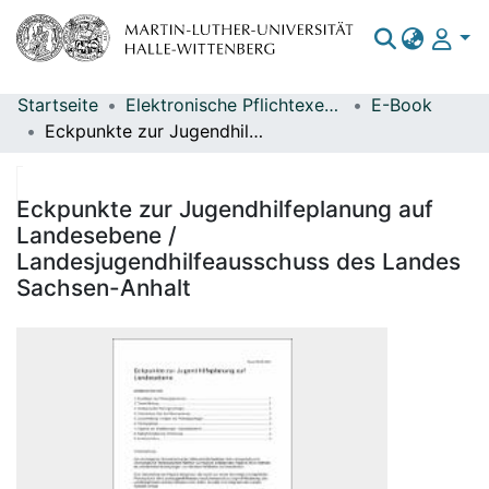
Startseite
Elektronische Pflichtexemplare
E-Book
Bereiche & Sammlungen
Eckpunkte zur Jugendhilfeplanung auf Landesebene / Landesjugendhilfeausschuss des Landes Sachsen-Anhalt
Das gesamte Repositorium
Statistiken
Eckpunkte zur Jugendhilfeplanung auf
Landesebene /
Landesjugendhilfeausschuss des Landes
Sachsen-Anhalt