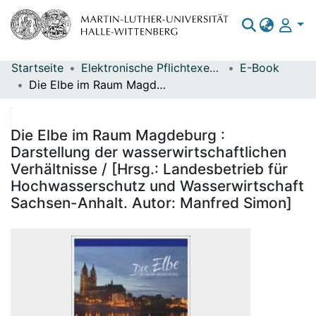
Startseite
Elektronische Pflichtexemplare
E-Book
Bereiche & Sammlungen
Die Elbe im Raum Magdeburg : Darstellung der wasserwirtschaftlichen Verhältnisse / [Hrsg.: Landesbetrieb für Hochwasserschutz und Wasserwirtschaft Sachsen-Anhalt. Autor: Manfred Simon]
Das gesamte Repositorium
Statistiken
Die Elbe im Raum Magdeburg :
Darstellung der wasserwirtschaftlichen
Verhältnisse / [Hrsg.: Landesbetrieb für
Hochwasserschutz und Wasserwirtschaft
Sachsen-Anhalt. Autor: Manfred Simon]