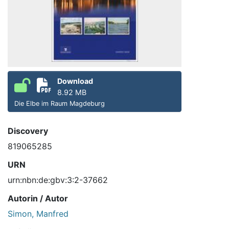
Download
8.92 MB
Die Elbe im Raum Magdeburg
Discovery
819065285
URN
urn:nbn:de:gbv:3:2-37662
Autorin / Autor
Simon, Manfred