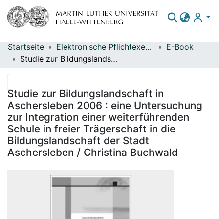
Startseite
Elektronische Pflichtexemplare
E-Book
Bereiche & Sammlungen
Studie zur Bildungslandschaft in Aschersleben 2006 : eine Untersuchung zur Integration einer weiterführenden Schule in freier Trägerschaft in die Bildungslandschaft der Stadt Aschersleben / Christina Buchwald
Das gesamte Repositorium
Statistiken
Studie zur Bildungslandschaft in
Aschersleben 2006 : eine Untersuchung
zur Integration einer weiterführenden
Schule in freier Trägerschaft in die
Bildungslandschaft der Stadt
Aschersleben / Christina Buchwald