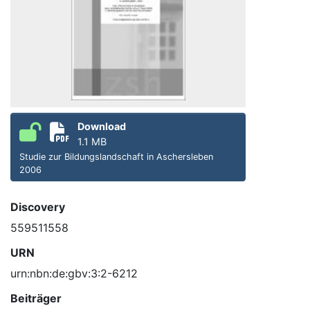
Download
1.1 MB
Studie zur Bildungslandschaft in Aschersleben
2006
Discovery
559511558
URN
urn:nbn:de:gbv:3:2-6212
Beiträger