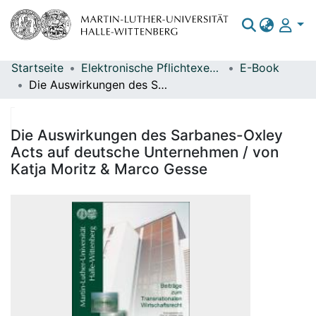
Startseite
Elektronische Pflichtexemplare
E-Book
Bereiche & Sammlungen
Die Auswirkungen des Sarbanes-Oxley Acts auf deutsche Unternehmen / von Katja Moritz & Marco Gesse
Das gesamte Repositorium
Statistiken
Die Auswirkungen des Sarbanes-Oxley
Acts auf deutsche Unternehmen / von
Katja Moritz & Marco Gesse