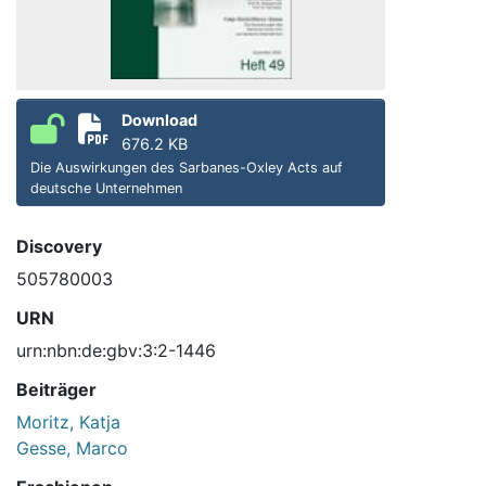
Download
676.2 KB
Die Auswirkungen des Sarbanes-Oxley Acts auf
deutsche Unternehmen
Discovery
505780003
URN
urn:nbn:de:gbv:3:2-1446
Beiträger
Moritz, Katja
Gesse, Marco