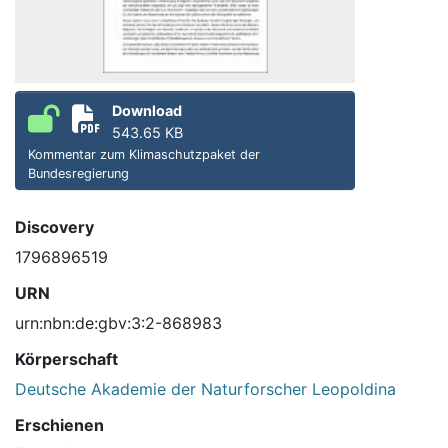
Download
543.65 KB
Kommentar zum Klimaschutzpaket der
Bundesregierung
Discovery
1796896519
URN
urn:nbn:de:gbv:3:2-868983
Körperschaft
Deutsche Akademie der Naturforscher Leopoldina
Erschienen