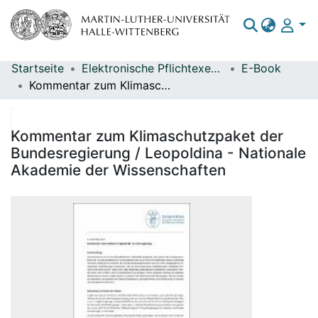
Startseite
Elektronische Pflichtexemplare
E-Book
Bereiche & Sammlungen
Kommentar zum Klimaschutzpaket der Bundesregierung / Leopoldina - Nationale Akademie der Wissenschaften
Das gesamte Repositorium
Statistiken
Kommentar zum Klimaschutzpaket der
Bundesregierung / Leopoldina - Nationale
Akademie der Wissenschaften