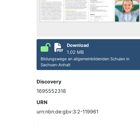
Download
1.02 MB
Bildungswege an allgemeinbildenden Schulen in
Sachsen-Anhalt
Discovery
1695552318
URN
urn:nbn:de:gbv:3:2-119961