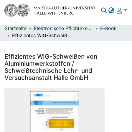
Startseite
Elektronische Pflichtexemplare
E-Book
Bereiche & Sammlungen
Effizientes WIG-Schweißen von Aluminiumwerkstoffen / Schweißtechnische Lehr- und Versuchsanstalt Halle GmbH
Das gesamte Repositorium
Statistiken
Effizientes WIG-Schweißen von
Aluminiumwerkstoffen /
Schweißtechnische Lehr- und
Versuchsanstalt Halle GmbH