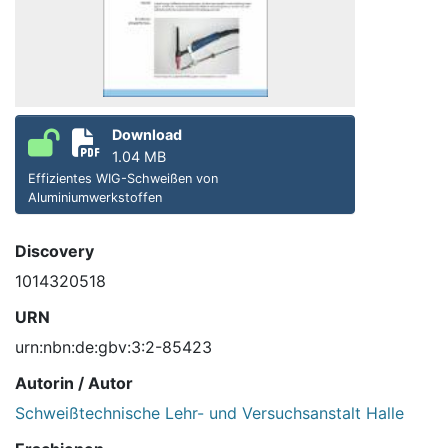
Download
1.04 MB
Effizientes WIG-Schweißen von
Aluminiumwerkstoffen
Discovery
1014320518
URN
urn:nbn:de:gbv:3:2-85423
Autorin / Autor
Schweißtechnische Lehr- und Versuchsanstalt Halle