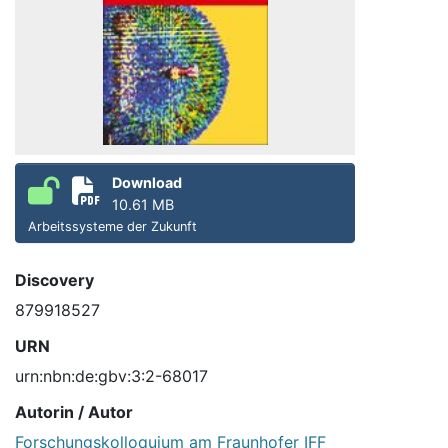
Download
10.61 MB
Arbeitssysteme der Zukunft
Discovery
879918527
URN
urn:nbn:de:gbv:3:2-68017
Autorin / Autor
Forschungskolloquium am Fraunhofer IFF