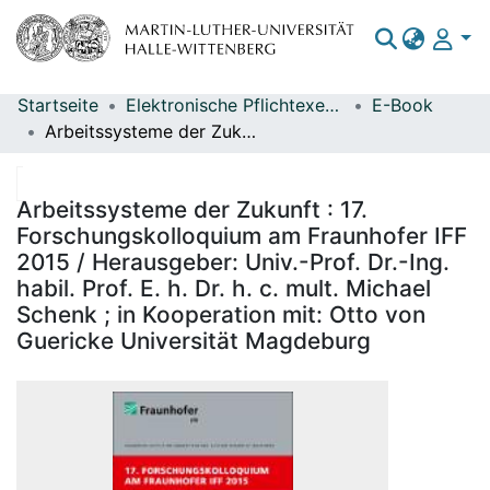
Startseite
Elektronische Pflichtexemplare
E-Book
Bereiche & Sammlungen
Arbeitssysteme der Zukunft : 17. Forschungskolloquium am Fraunhofer IFF 2015 / Herausgeber: Univ.-Prof. Dr.-Ing. habil. Prof. E. h. Dr. h. c. mult. Michael Schenk ; in Kooperation mit: Otto von Guericke Universität Magdeburg
Das gesamte Repositorium
Statistiken
Arbeitssysteme der Zukunft : 17.
Forschungskolloquium am Fraunhofer IFF
2015 / Herausgeber: Univ.-Prof. Dr.-Ing.
habil. Prof. E. h. Dr. h. c. mult. Michael
Schenk ; in Kooperation mit: Otto von
Guericke Universität Magdeburg