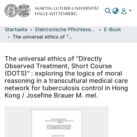
Startseite
Elektronische Pflichtexemplare
E-Book
Bereiche & Sammlungen
The universal ethics of "Directly Observed Treatment, Short Course (DOTS)" : exploring the logics of moral reasoning in a transcultural medical care network for tuberculosis control in Hong Kong / Josefine Brauer M. mel.
Das gesamte Repositorium
Statistiken
The universal ethics of "Directly
Observed Treatment, Short Course
(DOTS)" : exploring the logics of moral
reasoning in a transcultural medical care
network for tuberculosis control in Hong
Kong / Josefine Brauer M. mel.