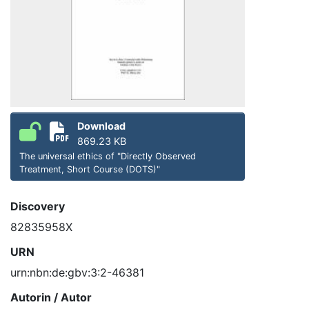
Download
869.23 KB
The universal ethics of "Directly Observed
Treatment, Short Course (DOTS)"
Discovery
82835958X
URN
urn:nbn:de:gbv:3:2-46381
Autorin / Autor