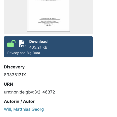
Download
405.21 KB
Privacy and Big Data
Discovery
83336121X
URN
urn:nbn:de:gbv:3:2-46372
Autorin / Autor
Will, Matthias Georg