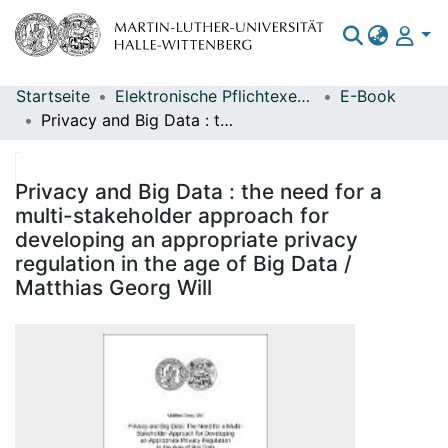
Startseite
Elektronische Pflichtexemplare
E-Book
Bereiche & Sammlungen
Privacy and Big Data : the need for a multi-stakeholder approach for developing an appropriate privacy regulation in the age of Big Data / Matthias Georg Will
Das gesamte Repositorium
Statistiken
Privacy and Big Data : the need for a
multi-stakeholder approach for
developing an appropriate privacy
regulation in the age of Big Data /
Matthias Georg Will