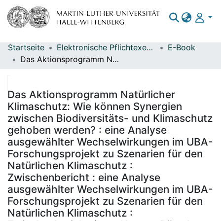
Startseite
Elektronische Pflichtexemplare
E-Book
Bereiche & Sammlungen
Das Aktionsprogramm Natürlicher Klimaschutz: Wie können Synergien zwischen Biodiversitäts- und Klimaschutz gehoben werden? : eine Analyse ausgewählter Wechselwirkungen im UBA-Forschungsprojekt zu Szenarien für den Natürlichen Klimaschutz : Zwischenbericht : eine Analyse ausgewählter Wechselwirkungen im UBA-Forschungsprojekt zu Szenarien für den Natürlichen Klimaschutz : Zwischenbericht / von Hannes Böttcher, Margarethe Scheffler, Judith Reise, Mirjam Pfeiffer, Kirsten Wiegmann, Leon Janas, Klaus Hennenberg (Öko-Institut, Berlin) ; im Auftrag des Umweltbundesamtes ; Durchführung der Studie: Öko-Institut e.V. ; Redaktion: Fachgebiet V 1.2 Strategien und Szenarien zu Klimaschutz und Energie - Judith Voß-Stemping
Das gesamte Repositorium
Statistiken
Das Aktionsprogramm Natürlicher
Klimaschutz: Wie können Synergien
zwischen Biodiversitäts- und Klimaschutz
gehoben werden? : eine Analyse
ausgewählter Wechselwirkungen im UBA-
Forschungsprojekt zu Szenarien für den
Natürlichen Klimaschutz :
Zwischenbericht : eine Analyse
ausgewählter Wechselwirkungen im UBA-
Forschungsprojekt zu Szenarien für den
Natürlichen Klimaschutz :