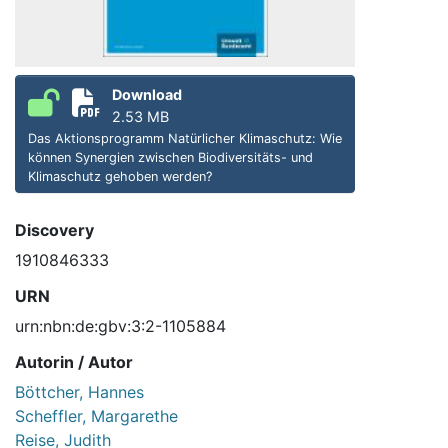
Download
2.53 MB
Das Aktionsprogramm Natürlicher Klimaschutz: Wie
können Synergien zwischen Biodiversitäts- und
Klimaschutz gehoben werden?
Discovery
1910846333
URN
urn:nbn:de:gbv:3:2-1105884
Autorin / Autor
Böttcher, Hannes
Scheffler, Margarethe
Reise, Judith