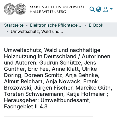
Startseite
Elektronische Pflichtexemplare
E-Book
Bereiche & Sammlungen
Umweltschutz, Wald und nachhaltige Holznutzung in Deutschland / Autorinnen und Autoren: Gudrun Schütze, Jens Günther, Eric Fee, Anne Klatt, Ulrike Döring, Doreen Scmitz, Anja Behnke, Almut Reichart, Anja Nowack, Frank Brozowski, Jürgen Fischer, Mareike Güth, Torsten Schwanemann, Katja Hofmeier ; Herausgeber: Umweltbundesamt, Fachgebiet II 4.3
Das gesamte Repositorium
Statistiken
Umweltschutz, Wald und nachhaltige
Holznutzung in Deutschland / Autorinnen
und Autoren: Gudrun Schütze, Jens
Günther, Eric Fee, Anne Klatt, Ulrike
Döring, Doreen Scmitz, Anja Behnke,
Almut Reichart, Anja Nowack, Frank
Brozowski, Jürgen Fischer, Mareike Güth,
Torsten Schwanemann, Katja Hofmeier ;
Herausgeber: Umweltbundesamt,
Fachgebiet II 4.3