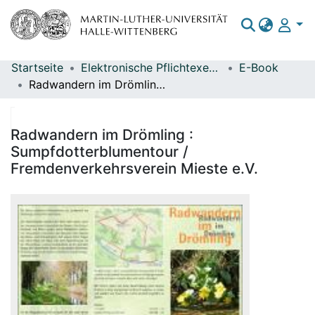
Startseite
Elektronische Pflichtexemplare
E-Book
Bereiche & Sammlungen
Radwandern im Drömling : Sumpfdotterblumentour / Fremdenverkehrsverein Mieste e.V.
Das gesamte Repositorium
Statistiken
Radwandern im Drömling :
Sumpfdotterblumentour /
Fremdenverkehrsverein Mieste e.V.