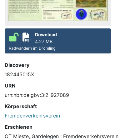
Download
4.27 MB
Radwandern im Drömling
Discovery
182445015X
URN
urn:nbn:de:gbv:3:2-927089
Körperschaft
Fremdenverkehrsverein
Erschienen
OT Mieste, Gardelegen : Fremdenverkehrsverein