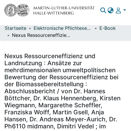
Startseite
Elektronische Pflichtexemplare
E-Book
Bereiche & Sammlungen
Nexus Ressourceneffizienz und Landnutzung : Ansätze zur mehrdimensionalen umweltpolitischen Bewertung der Ressourceneffizienz bei der Biomassebereitstellung : Abschlussbericht / von Dr. Hannes Böttcher, Dr. Klaus Hennenberg, Kirsten Wiegmann, Margarethe Scheffler, Franziska Wolff, Martin Gsell, Anja Hansen, Dr. Andreas Meyer-Aurich, Dr. Ph6110 midmann, Dimitri Vedel ; im Auftrag des Umweltbundesamtes ; Durchführung der Studie: Öko-Institut e.V. ; Redaktion: Fachgebiet I 1.1 Grundsatzfragen, Nachhaltigkeitsstrategien und -szenarien, Ressourcenschonung Jens Günther
Das gesamte Repositorium
Statistiken
Nexus Ressourceneffizienz und
Landnutzung : Ansätze zur
mehrdimensionalen umweltpolitischen
Bewertung der Ressourceneffizienz bei
der Biomassebereitstellung :
Abschlussbericht / von Dr. Hannes
Böttcher, Dr. Klaus Hennenberg, Kirsten
Wiegmann, Margarethe Scheffler,
Franziska Wolff, Martin Gsell, Anja
Hansen, Dr. Andreas Meyer-Aurich, Dr.
Ph6110 midmann, Dimitri Vedel ; im