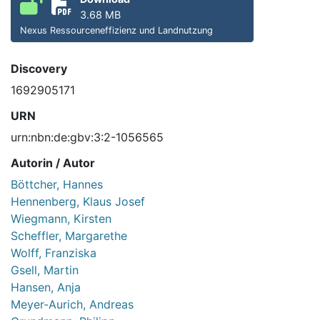
3.68 MB
Nexus Ressourceneffizienz und Landnutzung
Discovery
1692905171
URN
urn:nbn:de:gbv:3:2-1056565
Autorin / Autor
Böttcher, Hannes
Hennenberg, Klaus Josef
Wiegmann, Kirsten
Scheffler, Margarethe
Wolff, Franziska
Gsell, Martin
Hansen, Anja
Meyer-Aurich, Andreas