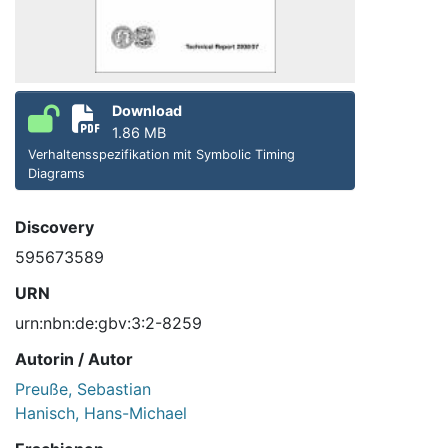
Download
1.86 MB
Verhaltensspezifikation mit Symbolic Timing
Diagrams
Discovery
595673589
URN
urn:nbn:de:gbv:3:2-8259
Autorin / Autor
Preuße, Sebastian
Hanisch, Hans-Michael