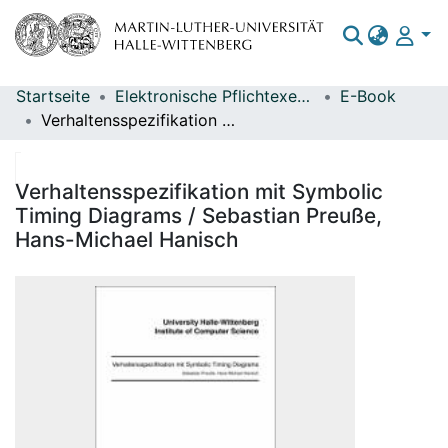
Startseite
Elektronische Pflichtexemplare
E-Book
Bereiche & Sammlungen
Verhaltensspezifikation mit Symbolic Timing Diagrams / Sebastian Preuße, Hans-Michael Hanisch
Das gesamte Repositorium
Statistiken
Verhaltensspezifikation mit Symbolic
Timing Diagrams / Sebastian Preuße,
Hans-Michael Hanisch