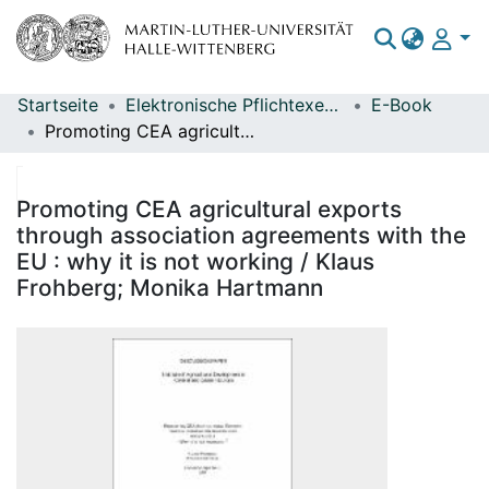
Startseite
Elektronische Pflichtexemplare
E-Book
Bereiche & Sammlungen
Promoting CEA agricultural exports through association agreements with the EU : why it is not working / Klaus Frohberg; Monika Hartmann
Das gesamte Repositorium
Statistiken
Promoting CEA agricultural exports
through association agreements with the
EU : why it is not working / Klaus
Frohberg; Monika Hartmann