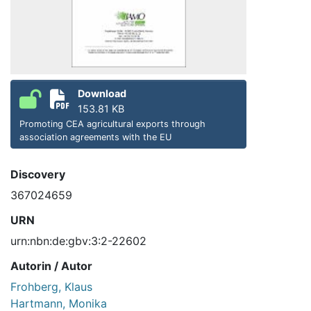
Download
153.81 KB
Promoting CEA agricultural exports through
association agreements with the EU
Discovery
367024659
URN
urn:nbn:de:gbv:3:2-22602
Autorin / Autor
Frohberg, Klaus
Hartmann, Monika