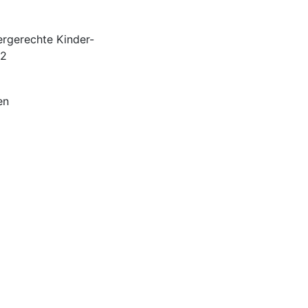
rgerechte Kinder-
12
en