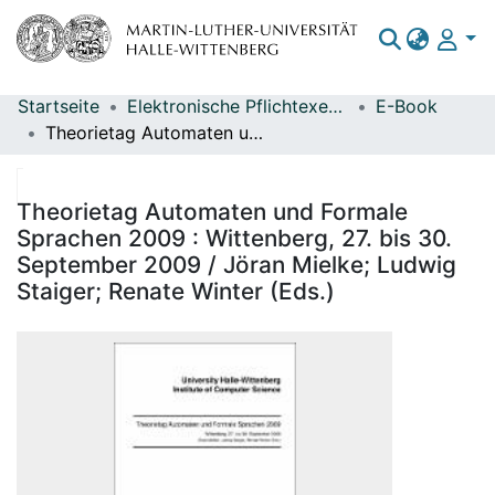
Startseite
Elektronische Pflichtexemplare
E-Book
Bereiche & Sammlungen
Theorietag Automaten und Formale Sprachen 2009 : Wittenberg, 27. bis 30. September 2009 / Jöran Mielke; Ludwig Staiger; Renate Winter (Eds.)
Das gesamte Repositorium
Statistiken
Theorietag Automaten und Formale
Sprachen 2009 : Wittenberg, 27. bis 30.
September 2009 / Jöran Mielke; Ludwig
Staiger; Renate Winter (Eds.)