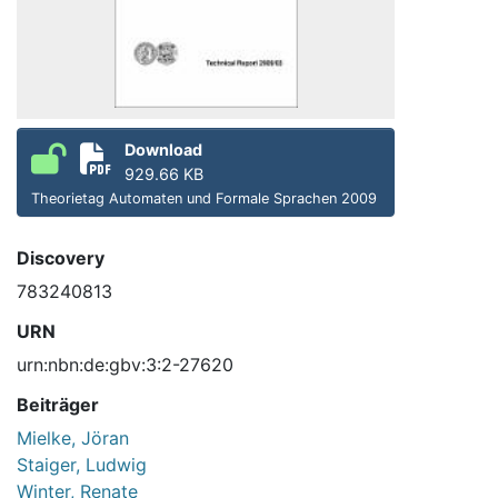
Download
929.66 KB
Theorietag Automaten und Formale Sprachen 2009
Discovery
783240813
URN
urn:nbn:de:gbv:3:2-27620
Beiträger
Mielke, Jöran
Staiger, Ludwig
Winter, Renate