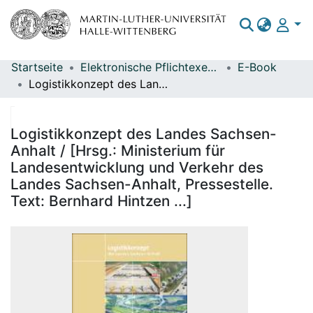
Startseite
Elektronische Pflichtexemplare
E-Book
Bereiche & Sammlungen
Logistikkonzept des Landes Sachsen-Anhalt / [Hrsg.: Ministerium für Landesentwicklung und Verkehr des Landes Sachsen-Anhalt, Pressestelle. Text: Bernhard Hintzen ...]
Das gesamte Repositorium
Statistiken
Logistikkonzept des Landes Sachsen-
Anhalt / [Hrsg.: Ministerium für
Landesentwicklung und Verkehr des
Landes Sachsen-Anhalt, Pressestelle.
Text: Bernhard Hintzen ...]