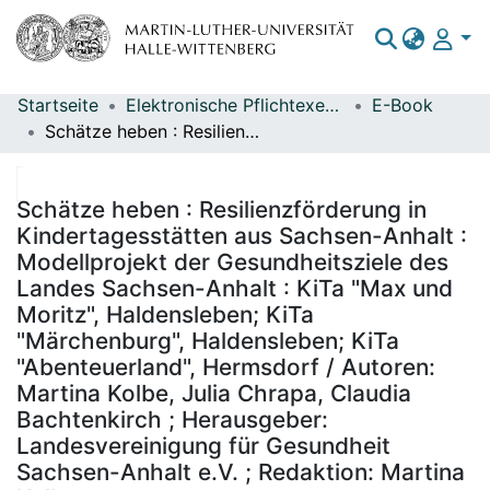
Startseite
Elektronische Pflichtexemplare
E-Book
Bereiche & Sammlungen
Schätze heben : Resilienzförderung in Kindertagesstätten aus Sachsen-Anhalt : Modellprojekt der Gesundheitsziele des Landes Sachsen-Anhalt : KiTa "Max und Moritz", Haldensleben; KiTa "Märchenburg", Haldensleben; KiTa "Abenteuerland", Hermsdorf / Autoren: Martina Kolbe, Julia Chrapa, Claudia Bachtenkirch ; Herausgeber: Landesvereinigung für Gesundheit Sachsen-Anhalt e.V. ; Redaktion: Martina Kolbe
Das gesamte Repositorium
Statistiken
Schätze heben : Resilienzförderung in
Kindertagesstätten aus Sachsen-Anhalt :
Modellprojekt der Gesundheitsziele des
Landes Sachsen-Anhalt : KiTa "Max und
Moritz", Haldensleben; KiTa
"Märchenburg", Haldensleben; KiTa
"Abenteuerland", Hermsdorf / Autoren:
Martina Kolbe, Julia Chrapa, Claudia
Bachtenkirch ; Herausgeber:
Landesvereinigung für Gesundheit
Sachsen-Anhalt e.V. ; Redaktion: Martina