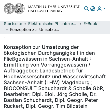
Startseite
Elektronische Pflichtexemplare
E-Book
Bereiche & Sammlungen
Konzeption zur Umsetzung der ökologischen Durchgängigkeit in den Fließgewässern in Sachsen-Anhalt : Ermittlung von Vorranggewässern / Auftraggeber: Landesbetrieb für Hochwasserschutz und Wasserwirtschaft Sachsen-Anhalt (LHW) Magdeburg ; BIOCONSULT Schuchardt & Scholle GbR, Bearbeiter: Dipl. Biol. Jörg Scholle, Dr. Bastian Schuchardt, Dipl. Geogr. Peter Rückert, Dipl. Geogr. Tim Bildstein
Das gesamte Repositorium
Statistiken
Konzeption zur Umsetzung der
ökologischen Durchgängigkeit in den
Fließgewässern in Sachsen-Anhalt :
Ermittlung von Vorranggewässern /
Auftraggeber: Landesbetrieb für
Hochwasserschutz und Wasserwirtschaft
Sachsen-Anhalt (LHW) Magdeburg ;
BIOCONSULT Schuchardt & Scholle GbR,
Bearbeiter: Dipl. Biol. Jörg Scholle, Dr.
Bastian Schuchardt, Dipl. Geogr. Peter
Rückert, Dipl. Geogr. Tim Bildstein